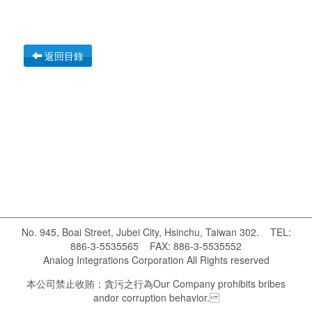
返回目錄
No. 945, Boai Street, Jubei City, Hsinchu, Taiwan 302. TEL:
886-3-5535565 FAX: 886-3-5535552
Analog Integrations Corporation All Rights reserved
本公司禁止收賄；貪污之行為 Our Company prohibits bribes
andor corruption behavior.