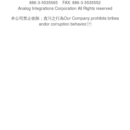
886-3-5535565 FAX: 886-3-5535552
Analog Integrations Corporation All Rights reserved
本公司禁止收賄；貪污之行為 Our Company prohibits bribes
andor corruption behavior.