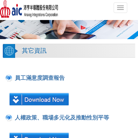
Toggle
navigati
其它資訊
員工滿意度調查報告
人權政策、職場多元化及推動性別平等